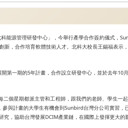
rd・北科能源管理研發中心」，今舉行產學合作簽約儀式，S
創新，合作培育軟體技術人才。北科大校長王錫福表示
0月展開第一期的5年計畫，合作設立研發中心，並於去年1
rd每二個星期都派主管和工程師，跟我們的老師、學生
與計畫的大學生有機會到Sunbird台灣分公司實習，已
研究，協助台灣發展DCIM產業鏈，在國際上發揮更大的