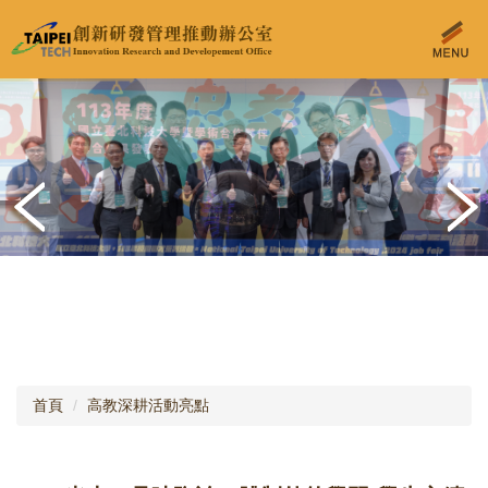
跳
到
主
要
內
容
區
首頁
高教深耕活動亮點