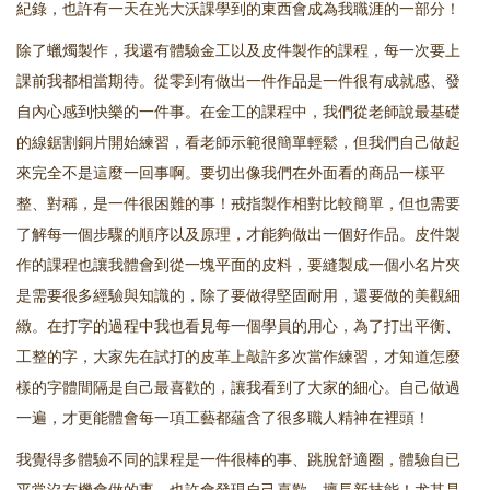
紀錄，也許有一天在光大沃課學到的東西會成為我職涯的一部分！
除了蠟燭製作，我還有體驗金工以及皮件製作的課程，每一次要上
課前我都相當期待。從零到有做出一件作品是一件很有成就感、發
自內心感到快樂的一件事。在金工的課程中，我們從老師說最基礎
的線鋸割銅片開始練習，看老師示範很簡單輕鬆，但我們自己做起
來完全不是這麼一回事啊。要切出像我們在外面看的商品一樣平
整、對稱，是一件很困難的事！戒指製作相對比較簡單，但也需要
了解每一個步驟的順序以及原理，才能夠做出一個好作品。皮件製
作的課程也讓我體會到從一塊平面的皮料，要縫製成一個小名片夾
是需要很多經驗與知識的，除了要做得堅固耐用，還要做的美觀細
緻。在打字的過程中我也看見每一個學員的用心，為了打出平衡、
工整的字，大家先在試打的皮革上敲許多次當作練習，才知道怎麼
樣的字體間隔是自己最喜歡的，讓我看到了大家的細心。自己做過
一遍，才更能體會每一項工藝都蘊含了很多職人精神在裡頭！
我覺得多體驗不同的課程是一件很棒的事、跳脫舒適圈，體驗自已