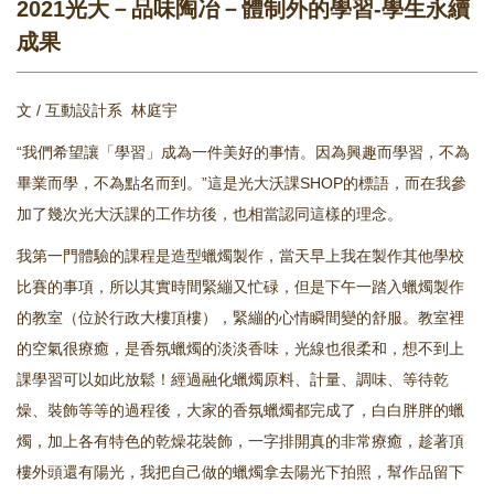
2021光大－品味陶冶－體制外的學習-學生永續
成果
文 / 互動設計系 林庭宇
“我們希望讓「學習」成為一件美好的事情。因為興趣而學習，不為
畢業而學，不為點名而到。”這是光大沃課SHOP的標語，而在我參
加了幾次光大沃課的工作坊後，也相當認同這樣的理念。
我第一門體驗的課程是造型蠟燭製作，當天早上我在製作其他學校
比賽的事項，所以其實時間緊繃又忙碌，但是下午一踏入蠟燭製作
的教室（位於行政大樓頂樓），緊繃的心情瞬間變的舒服。教室裡
的空氣很療癒，是香氛蠟燭的淡淡香味，光線也很柔和，想不到上
課學習可以如此放鬆！經過融化蠟燭原料、計量、調味、等待乾
燥、裝飾等等的過程後，大家的香氛蠟燭都完成了，白白胖胖的蠟
燭，加上各有特色的乾燥花裝飾，一字排開真的非常療癒，趁著頂
樓外頭還有陽光，我把自己做的蠟燭拿去陽光下拍照，幫作品留下