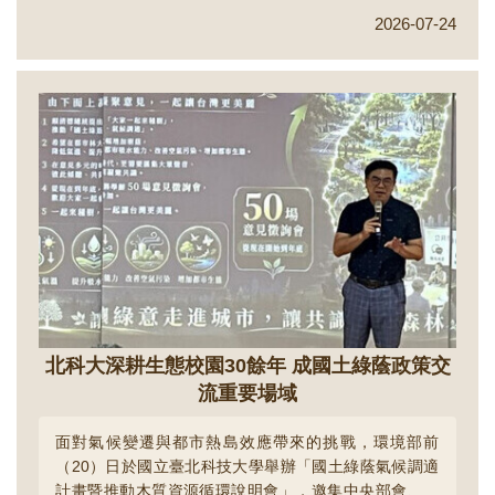
業知識轉化為適用國小至高中的思辨素養教材。實際推
2026-07-24
廣到全台各地學校不到一個多月，成功觸及全台超過 8
縣市、超過 7,000 名學生，成果超越原訂目標 7 倍，成
功為臺灣產學合作與永續教育樹立全新典範。...
北科大深耕生態校園30餘年 成國土綠蔭政策交
流重要場域
面對氣候變遷與都市熱島效應帶來的挑戰，環境部前
（20）日於國立臺北科技大學舉辦「國土綠蔭氣候調適
計畫暨推動木質資源循環說明會」，邀集中央部會、地