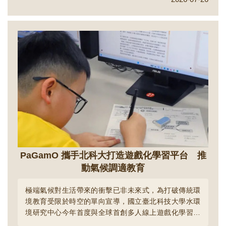
電腦模擬，可縮短至21天，效率提升約13倍，且分析結
果與傳統方法高度一致，可望縮短離岸風機設計及安全
評估時間，研究成果刊登於國際期刊「Ocean
Engineering」。...
PaGamO 攜手北科大打造遊戲化學習平台 推
動氣候調適教育
極端氣候對生活帶來的衝擊已非未來式，為打破傳統環
境教育受限於時空的單向宣導，國立臺北科技大學水環
境研究中心今年首度與全球首創多人線上遊戲化學習平
台 PaGamO 跨界合作，將其長年累積的氣候變遷調適專