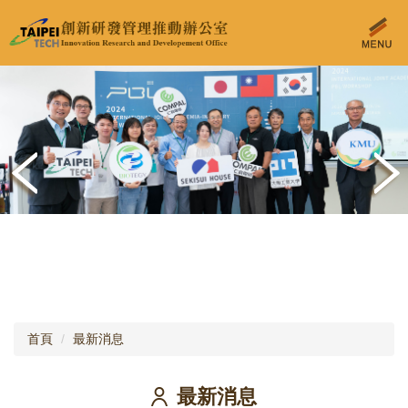
跳
到
主
要
內
容
區
首頁
最新消息
最新消息