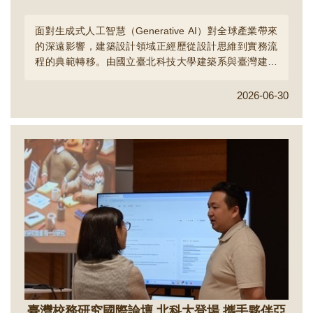
面對生成式人工智慧（Generative AI）對全球產業帶來
的深遠影響，建築設計領域正經歷從設計思維到實務流
程的典範轉移。由國立臺北科技大學建築系與臺灣建築
學會共同主辦之「臺灣建築AI沙龍系列・年度論壇」圓
滿落幕。本屆論壇以「AI × Architecture 2026：重新定
2026-06-30
義下一個世代的建築實踐」為命題，邀集不同世代的教
育者與實務工作者，共同探討人工智慧如何重塑建築學
知識體系與實踐方法，並建構產學跨域對話平台。...
臺灣校務研究國際論壇 北科大登場 攜手夥伴亞