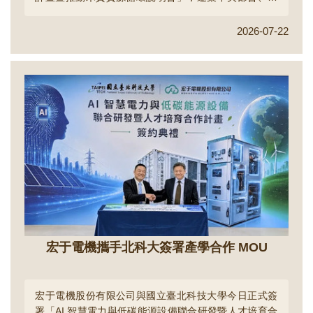
方政府、專家學者、產業界及民間團體，共同探討都市
林、國土綠蔭、木質資源循環及氣候調適等重要議題。
2026-07-22
北科大深耕生態校園逾30年，長期投入環境治理、資源
循環及永續發展，累積豐富的校園實踐經驗，因此成為
此次國土綠蔭政策交流的重要場域，也展現學校結合校
園實踐與跨域研發的永續成果。...
宏于電機攜手北科大簽署產學合作 MOU
宏于電機股份有限公司與國立臺北科技大學今日正式簽
署「AI 智慧電力與低碳能源設備聯合研發暨人才培育合