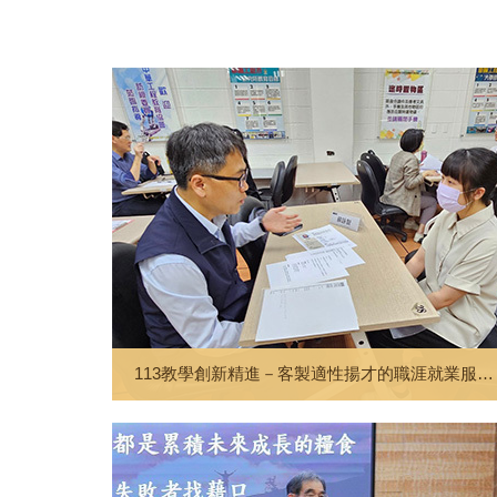
113教學創新精進－客製適性揚才的職涯就業服務－客製個人職涯諮詢診斷