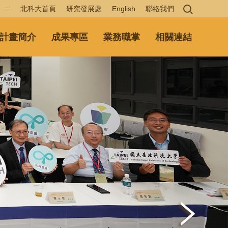
:::
北科大首頁
研究發展處
English
聯絡我們
計畫簡介
成果專區
業務職掌
相關連結