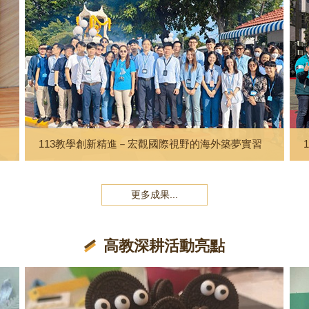
113教學創新精進－宏觀國際視野的海外築夢實習
更多成果...
高教深耕活動亮點