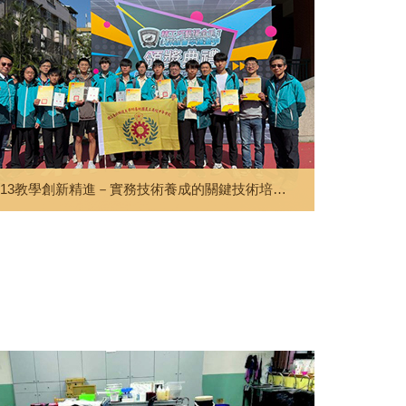
113教學創新精進－實務技術養成的關鍵技術培力－整合實作培育基地資源