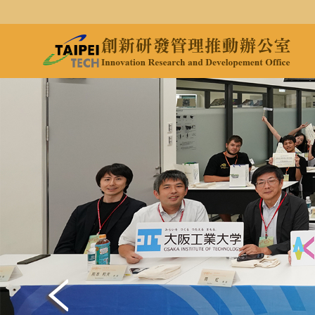
跳
到
主
要
內
容
區