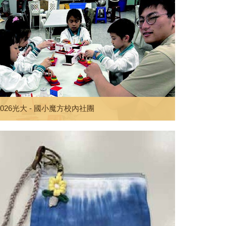
2026光大 - 國小魔方校內社團