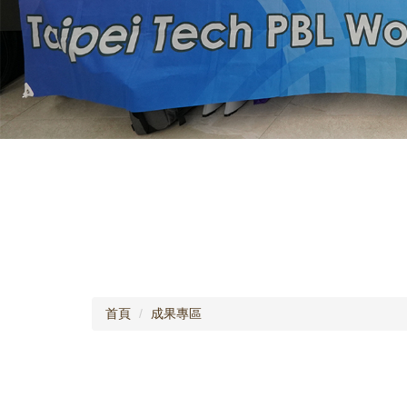
首頁
成果專區